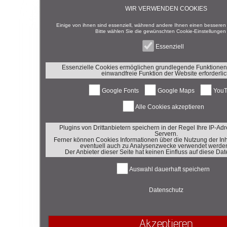
WIR VERWENDEN COOKIES
Einige von ihnen sind essenziell, während andere Ihnen einen besseren S
Bitte wählen Sie die gewünschten Cookie-Einstellungen
Essenziell
Essenzielle Cookies ermöglichen grundlegende Funktionen 
einwandfreie Funktion der Website erforderlic
Google Fonts
Google Maps
YouT
Alle Cookies akzeptieren
Plugins von Drittanbietern speichern in der Regel Ihre IP-Ad
Servern.
Ferner können Cookies Informationen über die Nutzung der Inh
eventuell auch zu Analysenzwecke verwendet werde
Der Anbieter dieser Seite hat keinen Einfluss auf diese Da
Auswahl dauerhaft speichern
Datenschutz