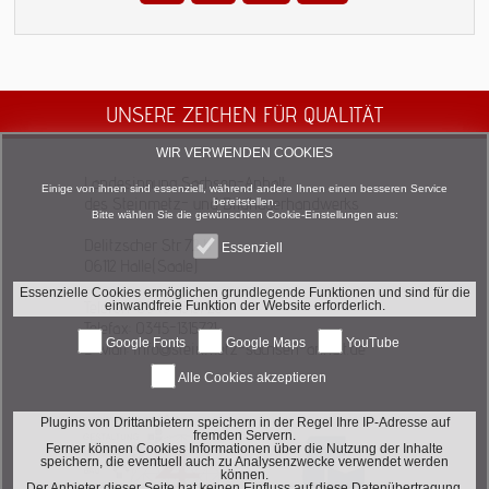
UNSERE ZEICHEN FÜR QUALITÄT
WIR VERWENDEN COOKIES
Landesinnung Sachsen-Anhalt
Einige von ihnen sind essenziell, während andere Ihnen einen besseren Service
des Steinmetz- und Bildhauerhandwerks
bereitstellen.
Bitte wählen Sie die gewünschten Cookie-Einstellungen aus:
Delitzscher Str. 72 b
Essenziell
06112 Halle(Saale)
Essenzielle Cookies ermöglichen grundlegende Funktionen und sind für die
Telefon: 0345-1315720
einwandfreie Funktion der Website erforderlich.
Telefax: 0345-1315721
Google Fonts
Google Maps
YouTube
E-Mail: info@steinmetz-sachsen-anhalt.de
Alle Cookies akzeptieren
Plugins von Drittanbietern speichern in der Regel Ihre IP-Adresse auf
fremden Servern.
Ferner können Cookies Informationen über die Nutzung der Inhalte
speichern, die eventuell auch zu Analysenzwecke verwendet werden
können.
Der Anbieter dieser Seite hat keinen Einfluss auf diese Datenübertragung.